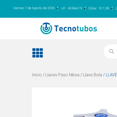
|
|
|
Viernes 7 de Agosto de 2026
UF:
40.844,79
Dólar:
911,58
Inicio
/
Llaves Paso Nibsa
/
Llave Bola
/ LLAV