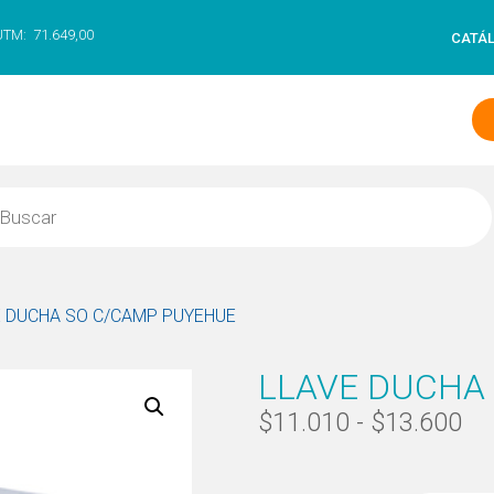
UTM:
71.649,00
CATÁ
E DUCHA SO C/CAMP PUYEHUE
LLAVE DUCHA
$
11.010
-
$
13.600