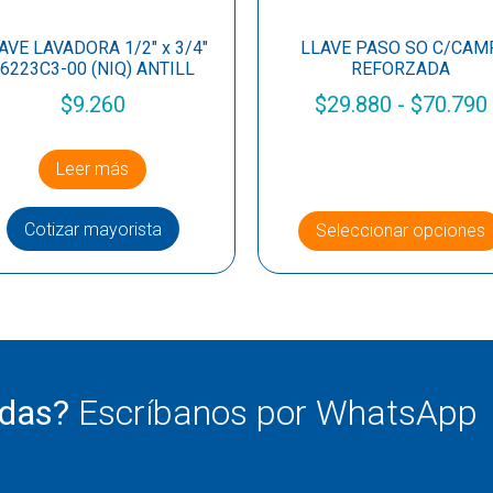
AVE LAVADORA 1/2″ x 3/4″
LLAVE PASO SO C/CAM
6223C3-00 (NIQ) ANTILL
REFORZADA
$
9.260
$
29.880
-
$
70.790
Leer más
Cotizar mayorista
Seleccionar opciones
udas?
Escríbanos por WhatsApp