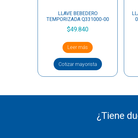
LLAVE BEBEDERO
LL
TEMPORIZADA Q331000-00
0
$
49.840
Leer más
Cotizar mayorista
¿Tiene d