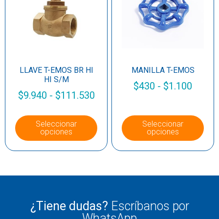
LLAVE T-EMOS BR HI
MANILLA T-EMOS
HI S/M
$
430
-
$
1.100
$
9.940
-
$
111.530
Seleccionar
Seleccionar
opciones
opciones
¿Tiene dudas?
Escríbanos por
WhatsApp