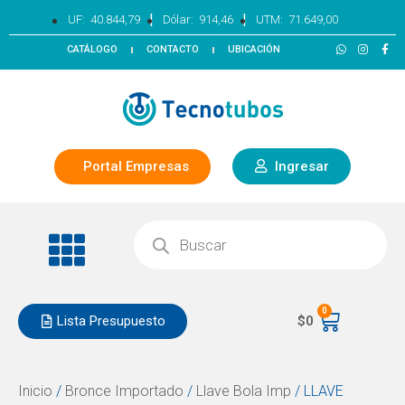
|
|
UF:
40.844,79
Dólar:
914,46
UTM:
71.649,00
CATÁLOGO
CONTACTO
UBICACIÓN
Portal Empresas
Ingresar
0
Lista Presupuesto
$
0
Inicio
/
Bronce Importado
/
Llave Bola Imp
/ LLAVE