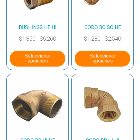
BUSHINGS HE HI
CODO BO SO HE
$
1.850
-
$
6.260
$
1.280
-
$
2.540
Seleccionar
Seleccionar
opciones
opciones