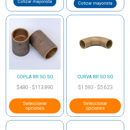
Cotizar mayorista
Cotizar mayorista
COPLA BR SO SO
CURVA BR SO SO
$
480
-
$
113.890
$
1.593
-
$
5.623
Seleccionar
Seleccionar
opciones
opciones