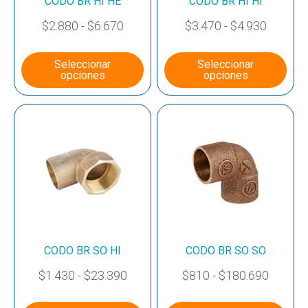
CODO BR HI HE
CODO BR HI HI
$
2.880
-
$
6.670
$
3.470
-
$
4.930
Seleccionar
Seleccionar
opciones
opciones
CODO BR SO HI
CODO BR SO SO
$
1.430
-
$
23.390
$
810
-
$
180.690