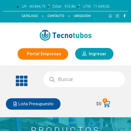
|
|
UF:
40.844,79
Dólar:
913,86
UTM:
71.649,00
CATÁLOGO
CONTACTO
UBICACIÓN
Portal Empresas
Ingresar
0
Lista Presupuesto
$
0
PRODUCTOS