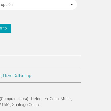
rrito
o
,
Llave Collar Imp
(Comprar ahora):
Retiro en Casa Matriz,
º1552, Santiago Centro.