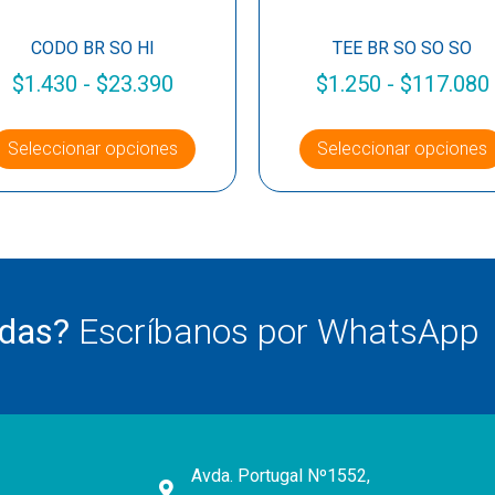
CODO BR SO HI
TEE BR SO SO SO
$
1.430
-
$
23.390
$
1.250
-
$
117.080
Seleccionar opciones
Seleccionar opciones
udas?
Escríbanos por WhatsApp
Avda. Portugal Nº1552,