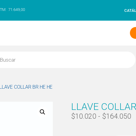
TM:
71.649,00
CATÁ
 LLAVE COLLAR BR HE HE
LLAVE COLLAR
$
10.020
-
$
164.050