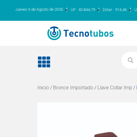
|
|
|
Jueves 6 de Agosto de 2026
UF:
40.844,79
Dólar:
914,46
U
Inicio
/
Bronce Importado
/
Llave Collar Imp
/