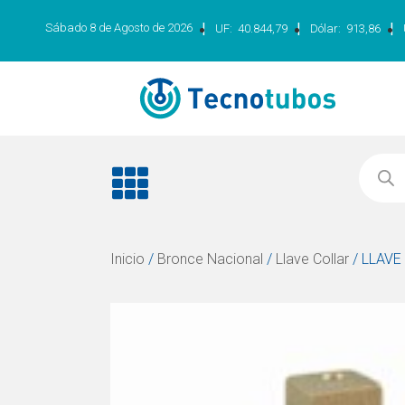
|
|
|
Sábado 8 de Agosto de 2026
UF:
40.844,79
Dólar:
913,86
Inicio
/
Bronce Nacional
/
Llave Collar
/ LLAVE