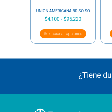
UNION AMERICANA BR SO SO
$
4.100
-
$
95.220
Seleccionar opciones
¿Tiene d