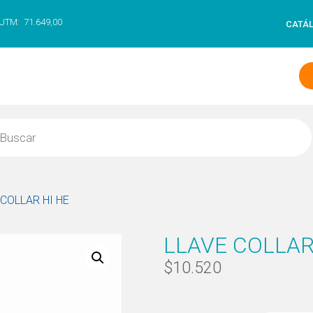
UTM:
71.649,00
CATÁ
 COLLAR HI HE
LLAVE COLLAR
$
10.520