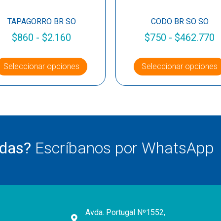
TAPAGORRO BR SO
CODO BR SO SO
$
860
-
$
2.160
$
750
-
$
462.770
Seleccionar opciones
Seleccionar opciones
udas?
Escríbanos por WhatsApp
Avda. Portugal Nº1552,