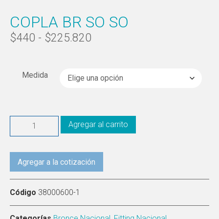
COPLA BR SO SO
$
440
-
$
225.820
Medida
Agregar al carrito
Agregar a la cotización
Código
38000600-1
Categorías
Bronce Nacional
,
Fitting Nacional