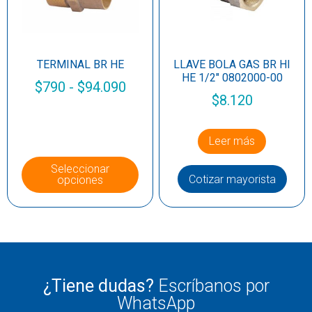
TERMINAL BR HE
LLAVE BOLA GAS BR HI
HE 1/2″ 0802000-00
$
790
-
$
94.090
$
8.120
Leer más
Seleccionar
Cotizar mayorista
opciones
¿Tiene dudas?
Escríbanos por
WhatsApp