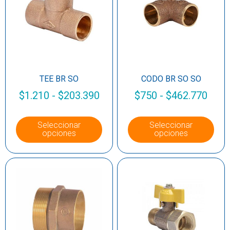
TEE BR SO
CODO BR SO SO
$
1.210
-
$
203.390
$
750
-
$
462.770
Seleccionar
Seleccionar
opciones
opciones