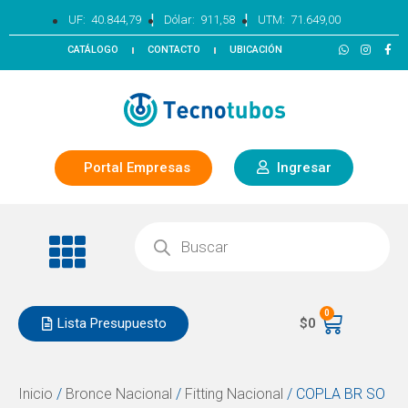
|
|
UF:
40.844,79
Dólar:
911,58
UTM:
71.649,00
CATÁLOGO
CONTACTO
UBICACIÓN
Portal Empresas
Ingresar
0
Lista Presupuesto
$
0
Inicio
/
Bronce Nacional
/
Fitting Nacional
/ COPLA BR SO