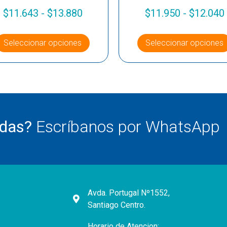
$
11.643
-
$
13.880
$
11.950
-
$
12.040
Seleccionar opciones
Seleccionar opciones
udas?
Escríbanos por WhatsApp
Avda. Portugal Nº1552,
Santiago Centro.
Horario de Atencion: