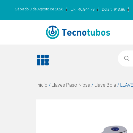
|
|
|
Sábado 8 de Agosto de 2026
UF:
40.844,79
Dólar:
913,86
Inicio
/
Llaves Paso Nibsa
/
Llave Bola
/ LLAV