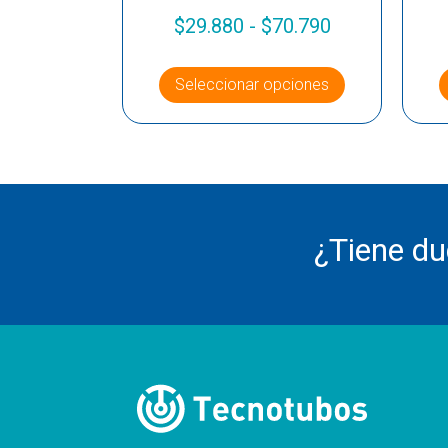
$
29.880
-
$
70.790
Seleccionar opciones
¿Tiene d