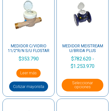
MEDIDOR C/VIDRIO
MEDIDOR MEISTREAM
11/2″R/N S/U FLOSTAR
U/BRIDA PLUS
$
353.790
$
782.620
-
$
1.253.970
Leer más
Seleccionar
Cotizar mayorista
opciones