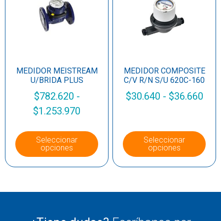
MEDIDOR MEISTREAM
MEDIDOR COMPOSITE
U/BRIDA PLUS
C/V R/N S/U 620C-160
$
782.620
-
$
30.640
-
$
36.660
$
1.253.970
Seleccionar
Seleccionar
opciones
opciones