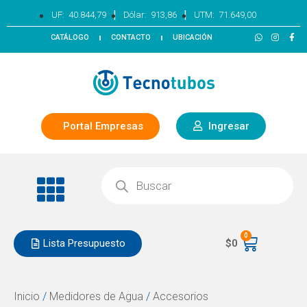
|
|
UF:
40.844,79
Dólar:
913,86
UTM:
71.649,00
CATÁLOGO
CONTACTO
UBICACIÓN
Portal Empresas
Ingresar
0
Lista Presupuesto
$
0
Inicio
/
Medidores de Agua
/
Accesorios