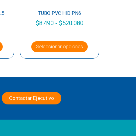
.5
TUBO PVC HID PN6
$
8.490
-
$
520.080
Seleccionar opciones
Contactar Ejecutivo