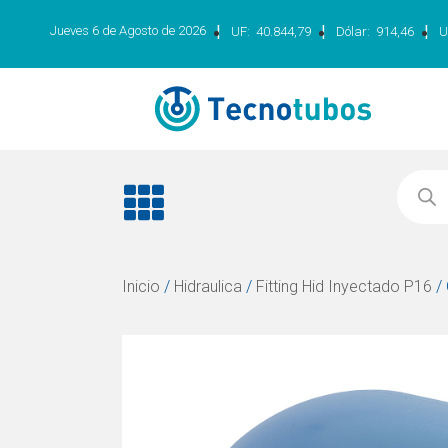
|
|
|
Jueves 6 de Agosto de 2026
UF:
40.844,79
Dólar:
914,46
U
Inicio
/
Hidraulica
/
Fitting Hid Inyectado P16
/