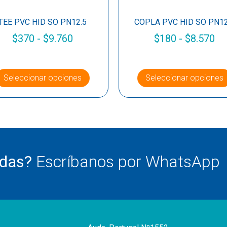
TEE PVC HID SO PN12.5
COPLA PVC HID SO PN12
$
370
-
$
9.760
$
180
-
$
8.570
Seleccionar opciones
Seleccionar opciones
udas?
Escríbanos por WhatsApp