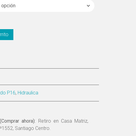
rrito
tado P16
,
Hidraulica
(Comprar ahora):
Retiro en Casa Matriz,
º1552, Santiago Centro.