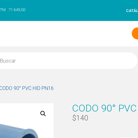
TM:
71.649,00
CATÁ
 CODO 90° PVC HID PN16
CODO 90° PVC
$
140