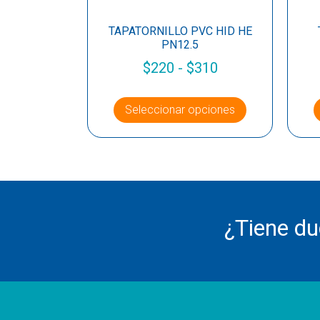
TAPATORNILLO PVC HID HE
PN12.5
$
220
-
$
310
Seleccionar opciones
¿Tiene d