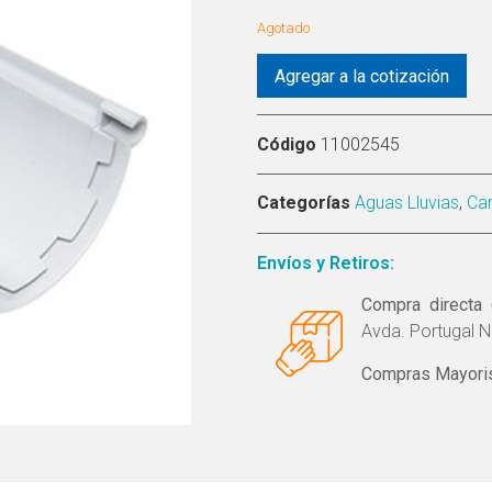
Agotado
Agregar a la cotización
Código
11002545
Categorías
Aguas Lluvias
,
Ca
Envíos y Retiros:
Compra directa 
Avda. Portugal N
Compras Mayoris