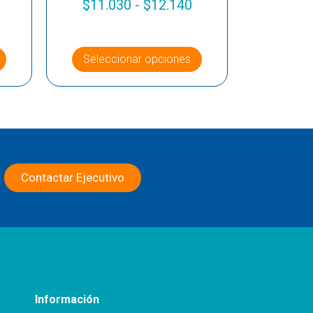
$
11.030
-
$
12.140
Seleccionar opciones
Contactar Ejecutivo
Información