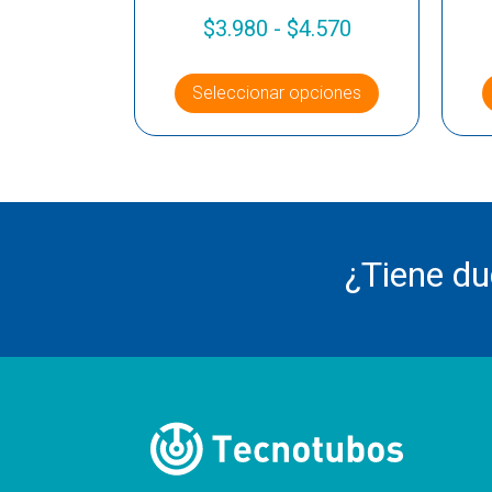
$
3.980
-
$
4.570
Seleccionar opciones
¿Tiene d