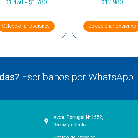
$
1.450
-
$
1.780
$
12.980
Seleccionar opciones
Seleccionar opciones
udas?
Escríbanos por WhatsApp
Avda. Portugal Nº1552,
Santiago Centro.
Horario de Atencion: