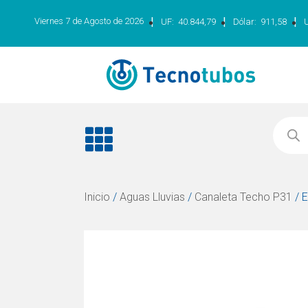
|
|
|
Viernes 7 de Agosto de 2026
UF:
40.844,79
Dólar:
911,58
Inicio
/
Aguas Lluvias
/
Canaleta Techo P31
/ 