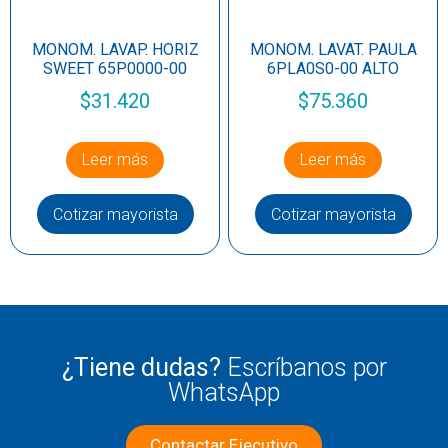
MONOM. LAVAP. HORIZ
MONOM. LAVAT. PAULA
SWEET 65P0000-00
6PLA0S0-00 ALTO
$
31.420
$
75.360
Leer más
Leer más
Cotizar mayorista
Cotizar mayorista
¿Tiene dudas?
Escríbanos por
WhatsApp
Contactar Ejecutivo