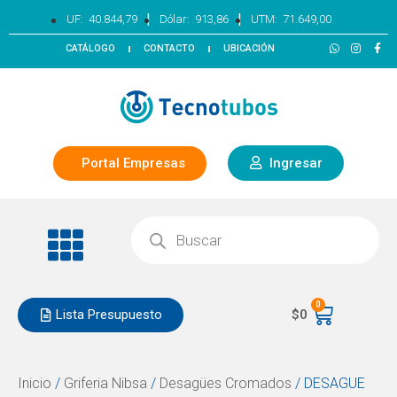
|
|
UF:
40.844,79
Dólar:
913,86
UTM:
71.649,00
CATÁLOGO
CONTACTO
UBICACIÓN
Portal Empresas
Ingresar
0
Lista Presupuesto
$
0
Inicio
/
Griferia Nibsa
/
Desagües Cromados
/ DESAGUE