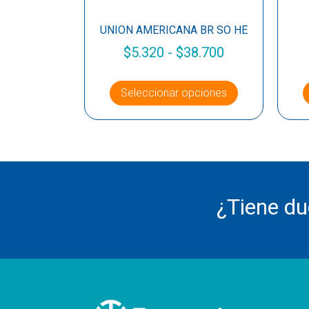
UNION AMERICANA BR SO HE
$
5.320
-
$
38.700
Seleccionar opciones
¿Tiene d