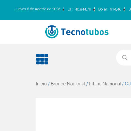
|
|
|
Jueves 6 de Agosto de 2026
UF:
40.844,79
Dólar:
914,46
U
Inicio
/
Bronce Nacional
/
Fitting Nacional
/ CU