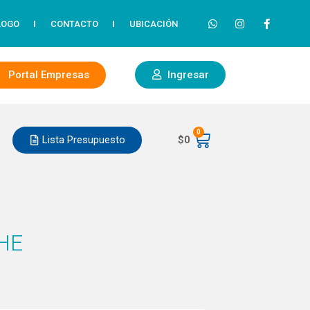
LOGO
CONTACTO
UBICACIÓN
Portal Empresas
Ingresar
0
Lista Presupuesto
$
0
HE