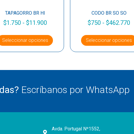
TAPAGORRO BR HI
CODO BR SO SO
$
1.750
-
$
11.900
$
750
-
$
462.770
Seleccionar opciones
Seleccionar opciones
udas?
Escríbanos por WhatsApp
Avda. Portugal Nº1552,