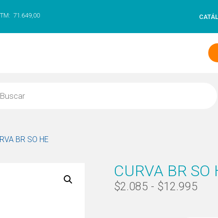
TM:
71.649,00
CATÁ
RVA BR SO HE
CURVA BR SO 
$
2.085
-
$
12.995