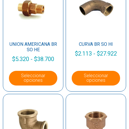
UNION AMERICANA BR
CURVA BR SO HI
SO HE
$
2.113
-
$
27.922
$
5.320
-
$
38.700
Seleccionar
Seleccionar
opciones
opciones