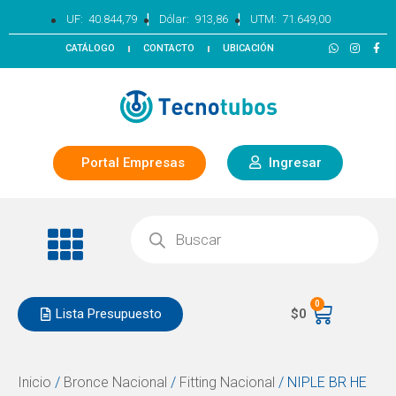
|
|
UF:
40.844,79
Dólar:
913,86
UTM:
71.649,00
CATÁLOGO
CONTACTO
UBICACIÓN
Portal Empresas
Ingresar
0
Lista Presupuesto
$
0
Inicio
/
Bronce Nacional
/
Fitting Nacional
/ NIPLE BR HE