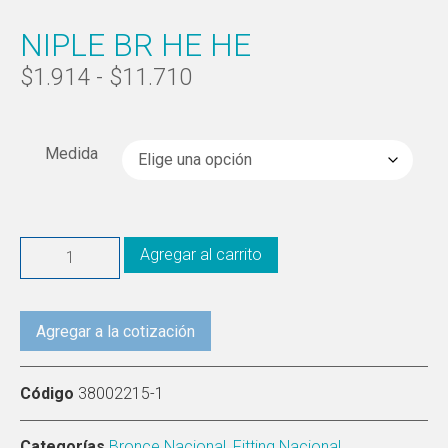
NIPLE BR HE HE
$
1.914
-
$
11.710
Medida
Agregar al carrito
Agregar a la cotización
Código
38002215-1
Categorías
Bronce Nacional
,
Fitting Nacional