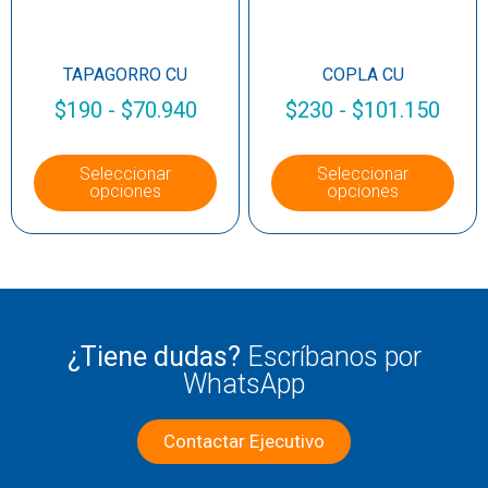
TAPAGORRO CU
COPLA CU
$
190
-
$
70.940
$
230
-
$
101.150
Seleccionar
Seleccionar
opciones
opciones
¿Tiene dudas?
Escríbanos por
WhatsApp
Contactar Ejecutivo