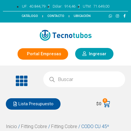
|
|
UF:
40.844,79
Dólar:
914,46
UTM:
71.649,00
CATÁLOGO
CONTACTO
UBICACIÓN
Portal Empresas
Ingresar
0
Lista Presupuesto
$
0
Inicio
/
Fitting Cobre
/
Fitting Cobre
/ CODO CU 45º