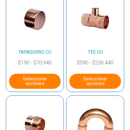
TAPAGORRO CU
TEE CU
$
190
-
$
70.940
$
590
-
$
236.440
Seleccionar
Seleccionar
opciones
opciones