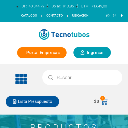
|
|
UF:
40.844,79
Dólar:
913,86
UTM:
71.649,00
CATÁLOGO
CONTACTO
UBICACIÓN
Portal Empresas
Ingresar
0
Lista Presupuesto
$
0
PRODUCTOS