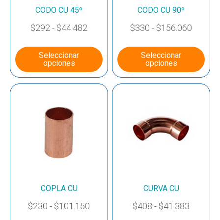
CODO CU 45º
CODO CU 90º
$
292
-
$
44.482
$
330
-
$
156.060
Seleccionar
Seleccionar
opciones
opciones
COPLA CU
CURVA CU
$
230
-
$
101.150
$
408
-
$
41.383