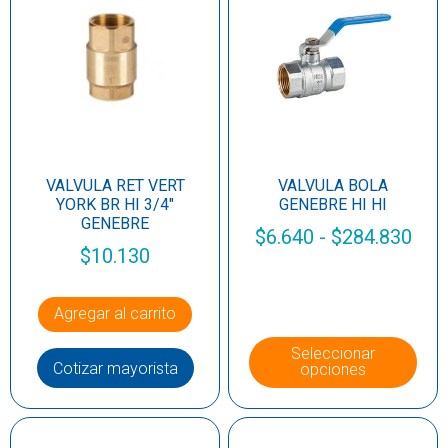
VALVULA RET VERT
VALVULA BOLA
YORK BR HI 3/4″
GENEBRE HI HI
GENEBRE
$
6.640
-
$
284.830
$
10.130
Agregar al carrito
Seleccionar
Cotizar mayorista
opciones