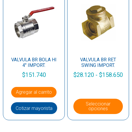
VALVULA BR BOLA HI
VALVULA BR RET
4″ IMPORT.
SWING IMPORT.
$
151.740
$
28.120
-
$
158.650
Agregar al carrito
Seleccionar
Cotizar mayorista
opciones