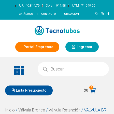
|
|
UF:
40.844,79
Dólar:
911,58
UTM:
71.649,00
CATÁLOGO
CONTACTO
UBICACIÓN
Portal Empresas
Ingresar
0
Lista Presupuesto
$
0
Inicio
/
Válvula Bronce
/
Válvula Retención
/ VALVULA BR