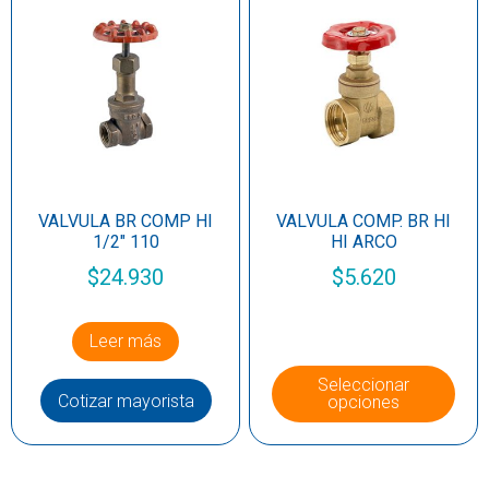
VALVULA BR COMP HI
VALVULA COMP. BR HI
1/2″ 110
HI ARCO
$
24.930
$
5.620
Leer más
Seleccionar
Cotizar mayorista
opciones