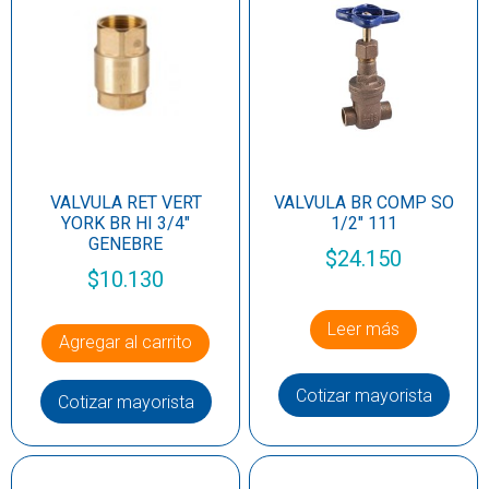
VALVULA RET VERT
VALVULA BR COMP SO
YORK BR HI 3/4″
1/2″ 111
GENEBRE
$
24.150
$
10.130
Leer más
Agregar al carrito
Cotizar mayorista
Cotizar mayorista