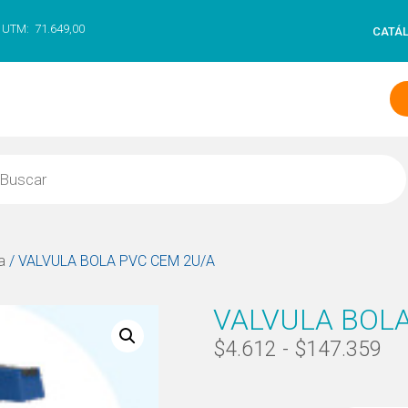
UTM:
71.649,00
CATÁ
a
/ VALVULA BOLA PVC CEM 2U/A
VALVULA BOLA
$
4.612
-
$
147.359