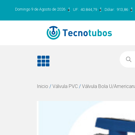
|
|
|
Domingo 9 de Agosto de 2026
UF:
40.844,79
Dólar:
913,86
Inicio
/
Válvula PVC
/
Válvula Bola U/American