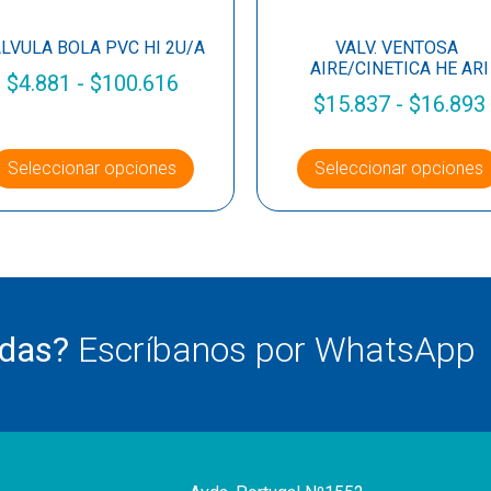
LVULA BOLA PVC HI 2U/A
VALV. VENTOSA
AIRE/CINETICA HE ARI
$
4.881
-
$
100.616
$
15.837
-
$
16.893
Seleccionar opciones
Seleccionar opciones
udas?
Escríbanos por WhatsApp