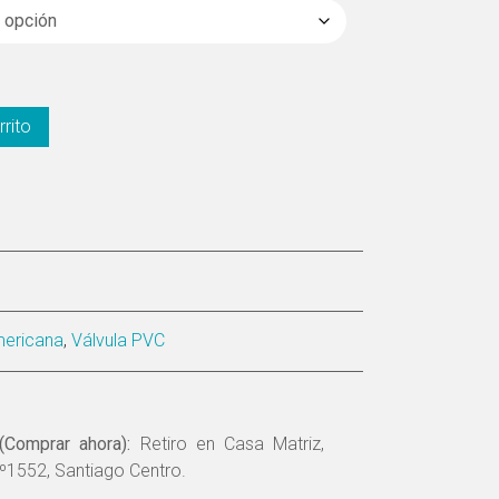
rrito
mericana
,
Válvula PVC
(Comprar ahora):
Retiro en Casa Matriz,
º1552, Santiago Centro.