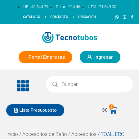
|
|
UF:
40.844,79
Dólar:
914,46
UTM:
71.649,00
CATÁLOGO
CONTACTO
UBICACIÓN
Portal Empresas
Ingresar
0
Lista Presupuesto
$
0
Inicio
/
Accesorios de Baño
/
Accesorios
/ TOALLERO