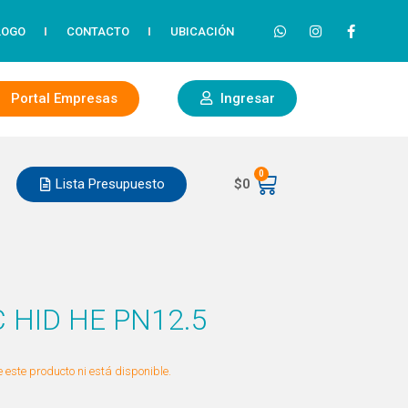
LOGO
CONTACTO
UBICACIÓN
Portal Empresas
Ingresar
0
Lista Presupuesto
$
0
 HID HE PN12.5
 este producto ni está disponible.