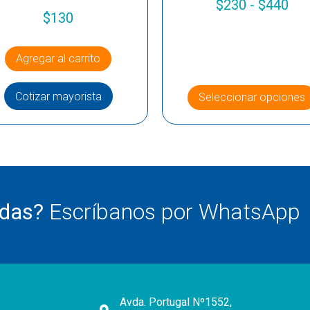
$
230
-
$
440
$
130
Agregar al carrito
Cotizar mayorista
Seleccionar opciones
udas?
Escríbanos por WhatsApp
Avda. Portugal Nº1552,