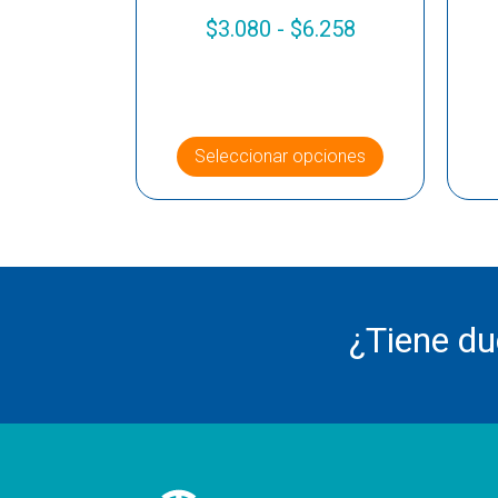
$
3.080
-
$
6.258
Seleccionar opciones
¿Tiene d