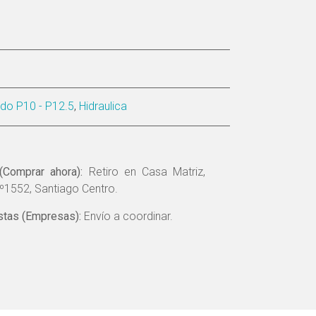
tado P10 - P12.5
,
Hidraulica
(Comprar ahora):
Retiro en Casa Matriz,
º1552, Santiago Centro.
tas (Empresas):
Envío a coordinar.