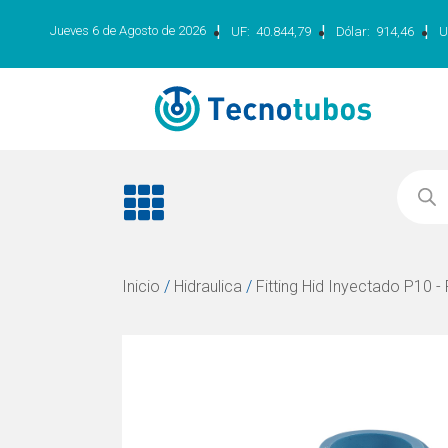
|
|
|
Jueves 6 de Agosto de 2026
UF:
40.844,79
Dólar:
914,46
U
Inicio
/
Hidraulica
/
Fitting Hid Inyectado P10 -