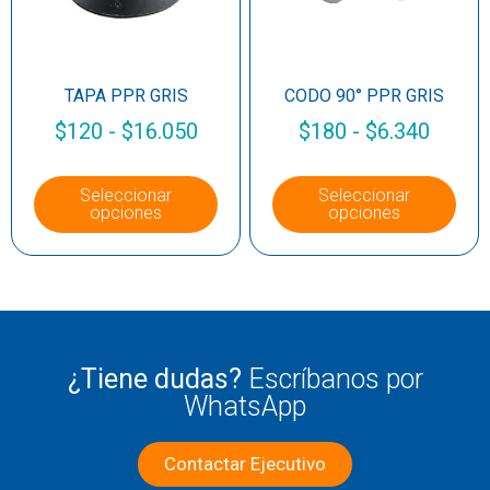
TAPA PPR GRIS
CODO 90° PPR GRIS
$
120
-
$
16.050
$
180
-
$
6.340
Seleccionar
Seleccionar
opciones
opciones
¿Tiene dudas?
Escríbanos por
WhatsApp
Contactar Ejecutivo