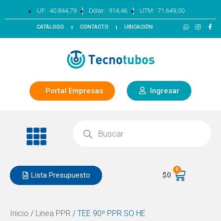
|
|
UF:
40.844,79
Dólar:
914,46
UTM:
71.649,00
CATÁLOGO
CONTACTO
UBICACIÓN
Portal Empresas
Ingresar
0
Lista Presupuesto
$
0
Inicio
/
Linea PPR
/ TEE 90º PPR SO HE