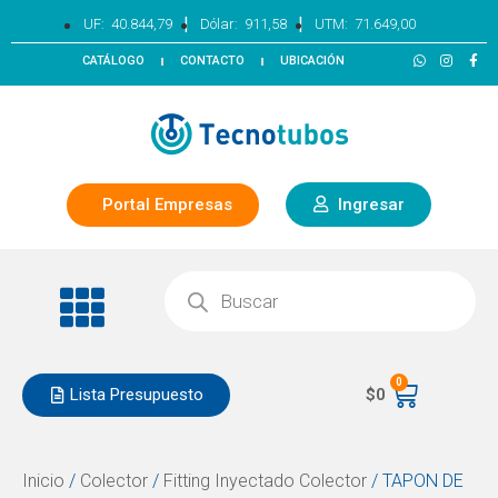
|
|
UF:
40.844,79
Dólar:
911,58
UTM:
71.649,00
CATÁLOGO
CONTACTO
UBICACIÓN
Portal Empresas
Ingresar
0
Lista Presupuesto
$
0
Inicio
/
Colector
/
Fitting Inyectado Colector
/ TAPON DE