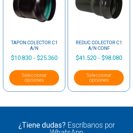
TAPON COLECTOR C1
REDUC COLECTOR C1
A/N
A/N CONF
$
10.830
-
$
25.360
$
41.520
-
$
98.080
Seleccionar
Seleccionar
opciones
opciones
¿Tiene dudas?
Escríbanos por
WhatsApp