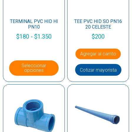
TERMINAL PVC HID HI
TEE PVC HID SO PN16
PN10
20 CELESTE
$
180
-
$
1.350
$
200
Agregar al carrito
Seleccionar
Cotizar mayorista
opciones