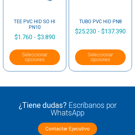
TEE PVC HID SO HI
TUBO PVC HID PN8
PN10
$
25.230
-
$
137.390
$
1.760
-
$
3.890
Seleccionar
Seleccionar
opciones
opciones
¿Tiene dudas?
Escríbanos por
WhatsApp
Contactar Ejecutivo