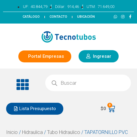
|
|
UF:
40.844,79
Dólar:
914,46
UTM:
71.649,00
CATÁLOGO
CONTACTO
UBICACIÓN
Portal Empresas
Ingresar
0
Lista Presupuesto
$
0
Inicio
/
Hidraulica
/
Tubo Hidraulico
/ TAPATORNILLO PVC