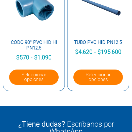
CODO 90° PVC HID HI
TUBO PVC HID PN12.5
PN12.5
$
4.620
-
$
195.600
$
570
-
$
1.090
Seleccionar
Seleccionar
opciones
opciones
¿Tiene dudas?
Escríbanos por
WhatsApp