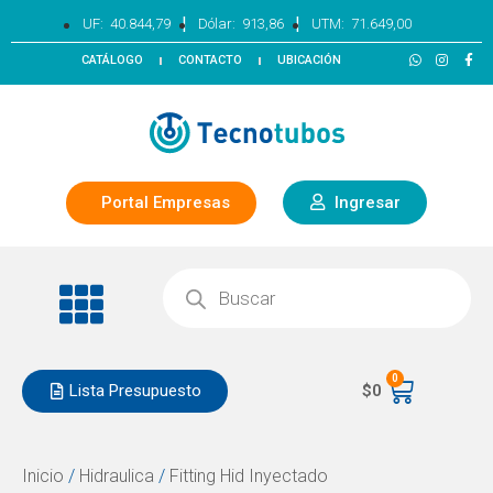
|
|
UF:
40.844,79
Dólar:
913,86
UTM:
71.649,00
CATÁLOGO
CONTACTO
UBICACIÓN
Portal Empresas
Ingresar
0
Lista Presupuesto
$
0
Inicio
/
Hidraulica
/
Fitting Hid Inyectado