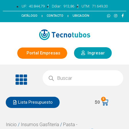
|
|
UF:
40.844,79
Dólar:
913,86
UTM:
71.649,00
CATÁLOGO
CONTACTO
UBICACIÓN
Portal Empresas
Ingresar
0
Lista Presupuesto
$
0
Inicio
/
Insumos Gasfitería
/
Pasta -