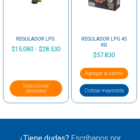
REGULADOR LPG
REGULADOR LPG 45
KG
$
15.080
-
$
28.530
$
57.830
Agregar al carrito
Seleccionar
Cotizar mayorista
opciones
¿Tiene dudas?
Escríbanos por