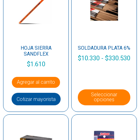
HOJA SIERRA
SOLDADURA PLATA 6%
SANDFLEX
$
10.330
-
$
330.530
$
1.610
Agregar al carrito
Seleccionar
Cotizar mayorista
opciones