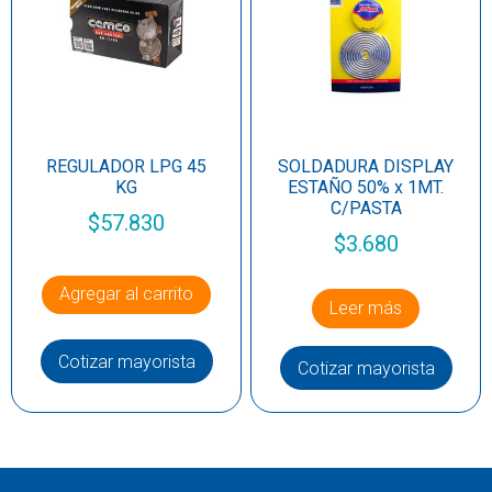
REGULADOR LPG 45
SOLDADURA DISPLAY
KG
ESTAÑO 50% x 1MT.
C/PASTA
$
57.830
$
3.680
Agregar al carrito
Leer más
Cotizar mayorista
Cotizar mayorista