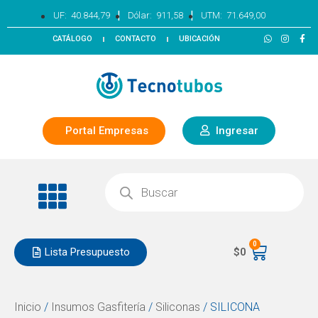
|
|
UF:
40.844,79
Dólar:
911,58
UTM:
71.649,00
CATÁLOGO
CONTACTO
UBICACIÓN
Portal Empresas
Ingresar
0
Lista Presupuesto
$
0
Inicio
/
Insumos Gasfitería
/
Siliconas
/ SILICONA