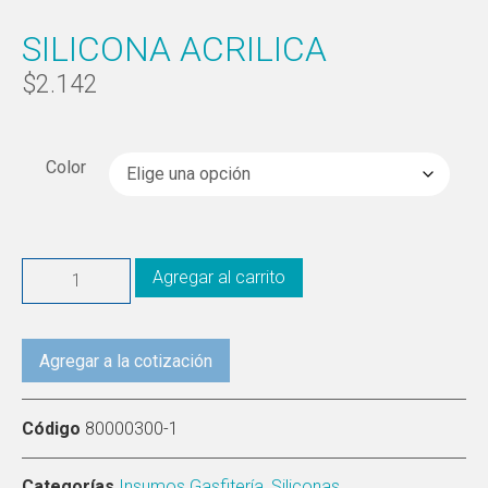
SILICONA ACRILICA
$
2.142
Color
Agregar al carrito
Agregar a la cotización
Código
80000300-1
Categorías
Insumos Gasfitería
,
Siliconas