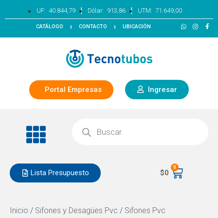
|
|
UF:
40.844,79
Dólar:
913,86
UTM:
71.649,00
CATÁLOGO
CONTACTO
UBICACIÓN
Portal Empresas
Ingresar
0
Lista Presupuesto
$
0
Inicio
/
Sifones y Desagües Pvc
/
Sifones Pvc