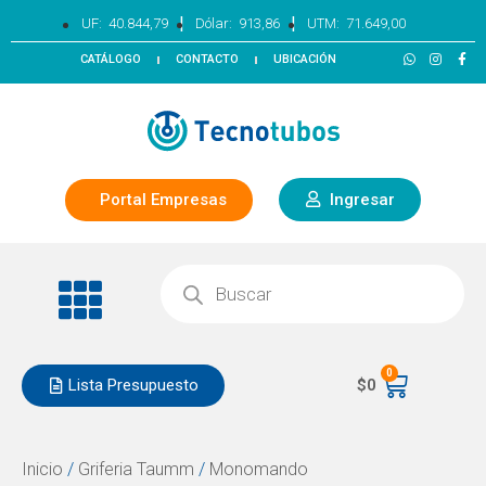
|
|
UF:
40.844,79
Dólar:
913,86
UTM:
71.649,00
CATÁLOGO
CONTACTO
UBICACIÓN
Portal Empresas
Ingresar
0
Lista Presupuesto
$
0
Inicio
/
Griferia Taumm
/
Monomando