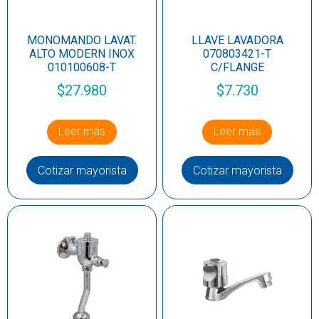
MONOMANDO LAVAT.
LLAVE LAVADORA
ALTO MODERN INOX
070803421-T
010100608-T
C/FLANGE
$
27.980
$
7.730
Leer más
Leer más
Cotizar mayorista
Cotizar mayorista