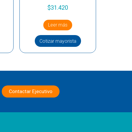
$
31.420
Leer más
Cotizar mayorista
Contactar Ejecutivo