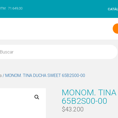
UTM:
71.649,00
CATÁ
a
/ MONOM. TINA DUCHA SWEET 65B2S00-00
MONOM. TINA
65B2S00-00
$
43.200