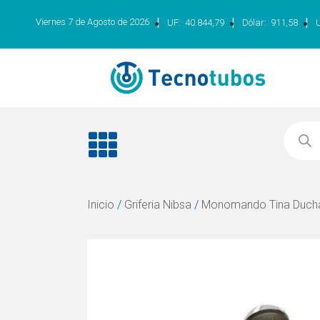
|
|
|
Viernes 7 de Agosto de 2026
UF:
40.844,79
Dólar:
911,58
Inicio
/
Griferia Nibsa
/
Monomando Tina Duch