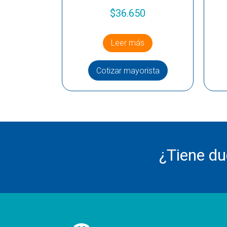
$
36.650
Leer más
Cotizar mayorista
¿Tiene d