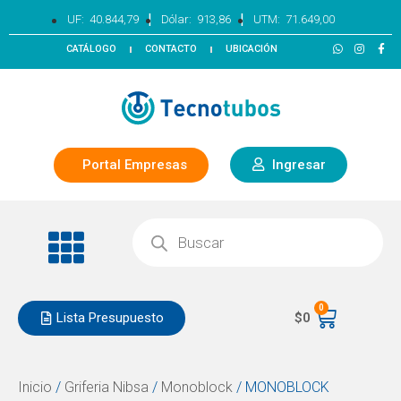
|
|
UF:
40.844,79
Dólar:
913,86
UTM:
71.649,00
CATÁLOGO
CONTACTO
UBICACIÓN
Portal Empresas
Ingresar
0
Lista Presupuesto
$
0
Inicio
/
Griferia Nibsa
/
Monoblock
/ MONOBLOCK