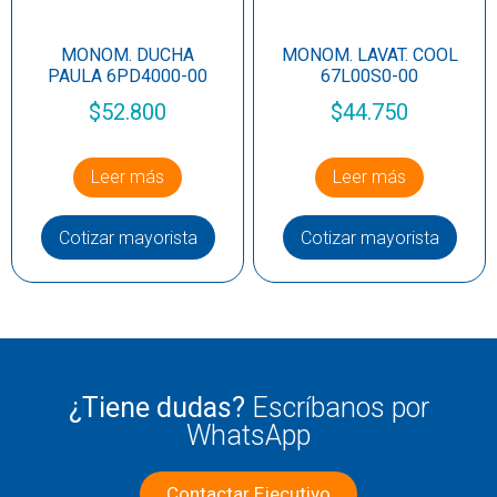
MONOM. DUCHA
MONOM. LAVAT. COOL
PAULA 6PD4000-00
67L00S0-00
$
52.800
$
44.750
Leer más
Leer más
Cotizar mayorista
Cotizar mayorista
¿Tiene dudas?
Escríbanos por
WhatsApp
Contactar Ejecutivo