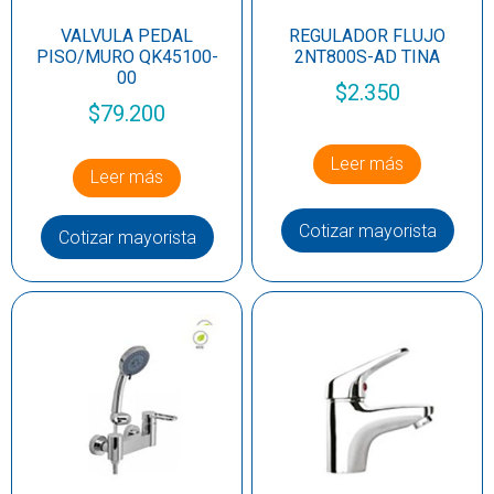
VALVULA PEDAL
REGULADOR FLUJO
PISO/MURO QK45100-
2NT800S-AD TINA
00
$
2.350
$
79.200
Leer más
Leer más
Cotizar mayorista
Cotizar mayorista