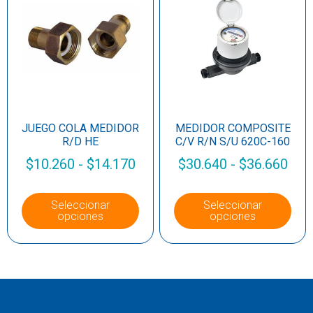
JUEGO COLA MEDIDOR
MEDIDOR COMPOSITE
R/D HE
C/V R/N S/U 620C-160
$
10.260
-
$
14.170
$
30.640
-
$
36.660
Seleccionar
Seleccionar
opciones
opciones