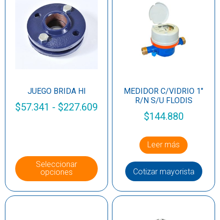
JUEGO BRIDA HI
MEDIDOR C/VIDRIO 1″
R/N S/U FLODIS
$
57.341
-
$
227.609
$
144.880
Leer más
Seleccionar
Cotizar mayorista
opciones