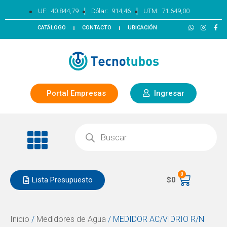
|
|
UF:
40.844,79
Dólar:
914,46
UTM:
71.649,00
CATÁLOGO
CONTACTO
UBICACIÓN
Portal Empresas
Ingresar
0
Lista Presupuesto
$
0
Inicio
/
Medidores de Agua
/ MEDIDOR AC/VIDRIO R/N