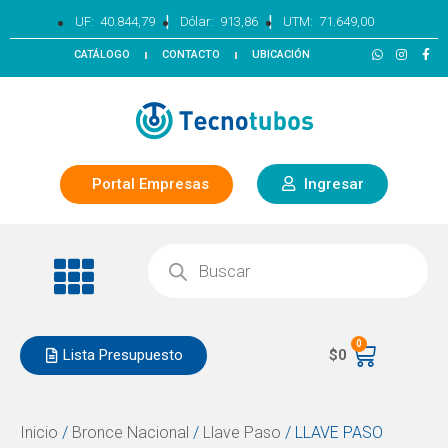
|
|
UF:
40.844,79
Dólar:
913,86
UTM:
71.649,00
CATÁLOGO
CONTACTO
UBICACIÓN
Portal Empresas
Ingresar
0
Lista Presupuesto
$
0
Inicio
/
Bronce Nacional
/
Llave Paso
/ LLAVE PASO