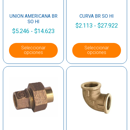
UNION AMERICANA BR
CURVA BR SO HI
SO HI
$
2.113
-
$
27.922
$
5.246
-
$
14.623
Seleccionar
Seleccionar
opciones
opciones