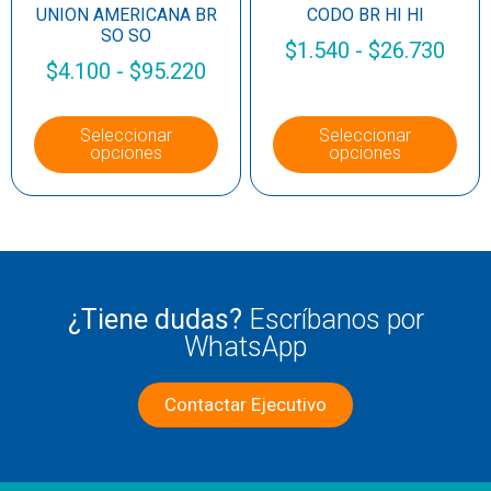
UNION AMERICANA BR
CODO BR HI HI
SO SO
$
1.540
-
$
26.730
$
4.100
-
$
95.220
Seleccionar
Seleccionar
opciones
opciones
¿Tiene dudas?
Escríbanos por
WhatsApp
Contactar Ejecutivo