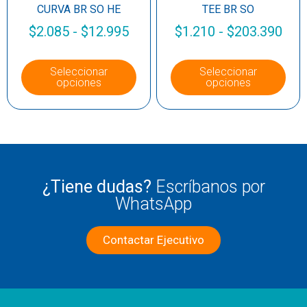
CURVA BR SO HE
TEE BR SO
$
2.085
-
$
12.995
$
1.210
-
$
203.390
Seleccionar
Seleccionar
opciones
opciones
¿Tiene dudas?
Escríbanos por
WhatsApp
Contactar Ejecutivo