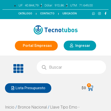
|
|
UF:
40.844,79
Dólar:
913,86
UTM:
71.649,00
CATÁLOGO
CONTACTO
UBICACIÓN
Portal Empresas
Ingresar
0
Lista Presupuesto
$
0
Inicio
/
Bronce Nacional
/
Llave Tipo Emo -