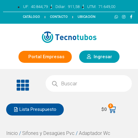
|
|
UF:
40.844,79
Dólar:
911,58
UTM:
71.649,00
CATÁLOGO
CONTACTO
UBICACIÓN
Portal Empresas
Ingresar
0
Lista Presupuesto
$
0
Inicio
/
Sifones y Desagües Pvc
/
Adaptador Wc