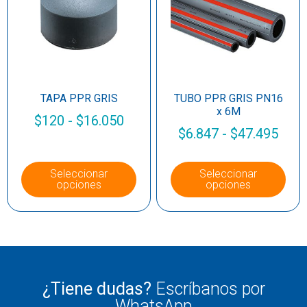
TAPA PPR GRIS
TUBO PPR GRIS PN16
x 6M
$
120
-
$
16.050
$
6.847
-
$
47.495
Seleccionar
Seleccionar
opciones
opciones
¿Tiene dudas?
Escríbanos por
WhatsApp