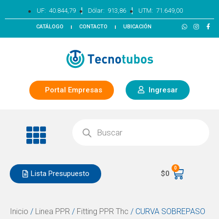
|
|
UF:
40.844,79
Dólar:
913,86
UTM:
71.649,00
CATÁLOGO
CONTACTO
UBICACIÓN
Portal Empresas
Ingresar
0
Lista Presupuesto
$
0
Inicio
/
Linea PPR
/
Fitting PPR Thc
/ CURVA SOBREPASO