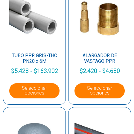
TUBO PPR GRIS-THC
ALARGADOR DE
PN20 x 6M
VASTAGO PPR
$
5.428
-
$
163.902
$
2.420
-
$
4.680
Seleccionar
Seleccionar
opciones
opciones