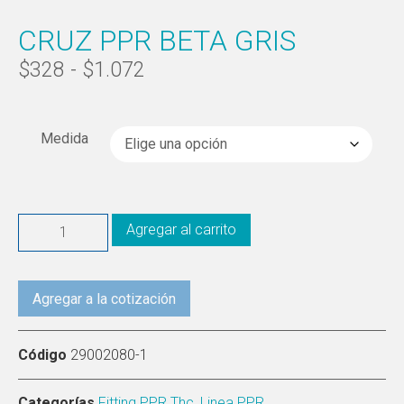
CRUZ PPR BETA GRIS
$
328
-
$
1.072
Medida
Agregar al carrito
Agregar a la cotización
Código
29002080-1
Categorías
Fitting PPR Thc
,
Linea PPR