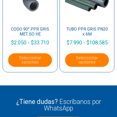
CODO 90° PPR GRIS
TUBO PPR GRIS PN20
MET SO HE
x 6M
$
2.050
-
$
33.710
$
7.990
-
$
108.585
Seleccionar
Seleccionar
opciones
opciones
¿Tiene dudas?
Escríbanos por
WhatsApp