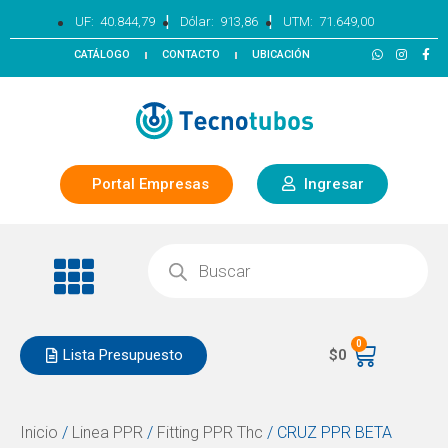
|
|
UF:
40.844,79
Dólar:
913,86
UTM:
71.649,00
CATÁLOGO
CONTACTO
UBICACIÓN
Portal Empresas
Ingresar
0
Lista Presupuesto
$
0
Inicio
/
Linea PPR
/
Fitting PPR Thc
/ CRUZ PPR BETA