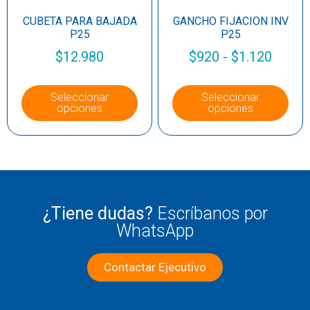
CUBETA PARA BAJADA
GANCHO FIJACION INV
P25
P25
$
12.980
$
920
-
$
1.120
Seleccionar
Seleccionar
opciones
opciones
¿Tiene dudas?
Escríbanos por
WhatsApp
Contactar Ejecutivo