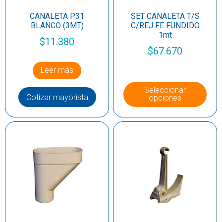
CANALETA P31
SET CANALETA T/S
BLANCO (3MT)
C/REJ FE FUNDIDO
1mt
$
11.380
$
67.670
Leer más
Seleccionar
Cotizar mayorista
opciones