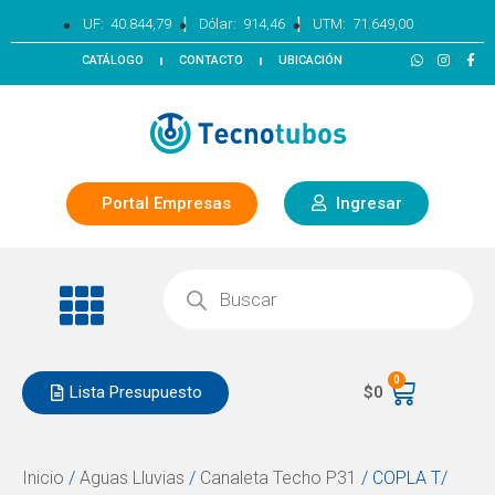
|
|
UF:
40.844,79
Dólar:
914,46
UTM:
71.649,00
CATÁLOGO
CONTACTO
UBICACIÓN
Portal Empresas
Ingresar
0
Lista Presupuesto
$
0
Inicio
/
Aguas Lluvias
/
Canaleta Techo P31
/ COPLA T/