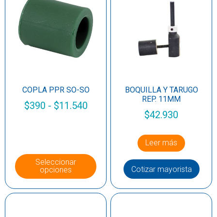
COPLA PPR SO-SO
BOQUILLA Y TARUGO
REP. 11MM
$
390
-
$
11.540
$
42.930
Leer más
Seleccionar
Cotizar mayorista
opciones