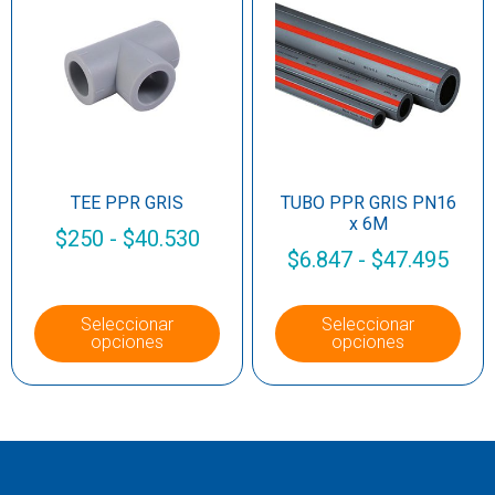
TEE PPR GRIS
TUBO PPR GRIS PN16
x 6M
$
250
-
$
40.530
$
6.847
-
$
47.495
Seleccionar
Seleccionar
opciones
opciones