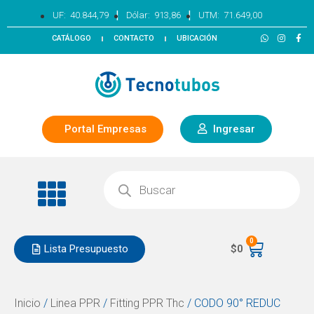
|
|
UF:
40.844,79
Dólar:
913,86
UTM:
71.649,00
CATÁLOGO
CONTACTO
UBICACIÓN
Portal Empresas
Ingresar
0
Lista Presupuesto
$
0
Inicio
/
Linea PPR
/
Fitting PPR Thc
/ CODO 90° REDUC