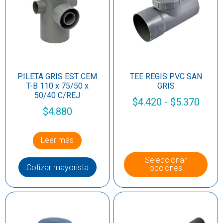
PILETA GRIS EST CEM
TEE REGIS PVC SAN
T-B 110 x 75/50 x
GRIS
50/40 C/REJ
$
4.420
-
$
5.370
$
4.880
Leer más
Seleccionar
Cotizar mayorista
opciones