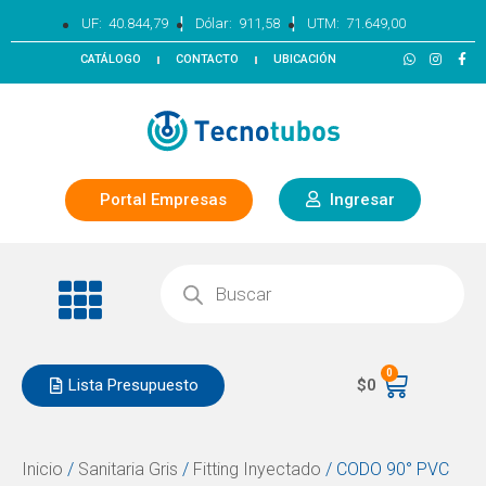
|
|
UF:
40.844,79
Dólar:
911,58
UTM:
71.649,00
CATÁLOGO
CONTACTO
UBICACIÓN
Portal Empresas
Ingresar
0
Lista Presupuesto
$
0
Inicio
/
Sanitaria Gris
/
Fitting Inyectado
/ CODO 90° PVC