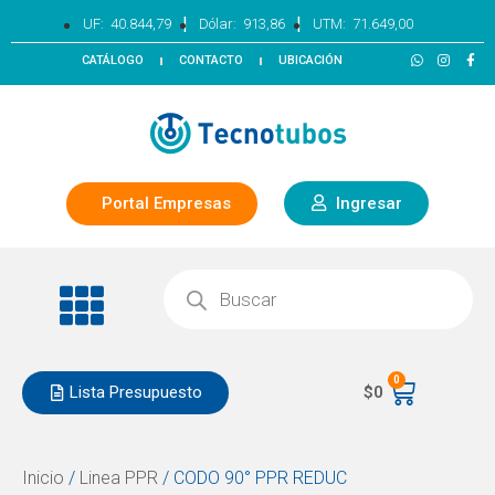
|
|
UF:
40.844,79
Dólar:
913,86
UTM:
71.649,00
CATÁLOGO
CONTACTO
UBICACIÓN
Portal Empresas
Ingresar
0
Lista Presupuesto
$
0
Inicio
/
Linea PPR
/ CODO 90° PPR REDUC