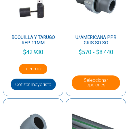
BOQUILLA Y TARUGO
U/AMERICANA PPR
REP. 11MM
GRIS SO SO
$
42.930
$
570
-
$
8.440
Leer más
Seleccionar
Cotizar mayorista
opciones