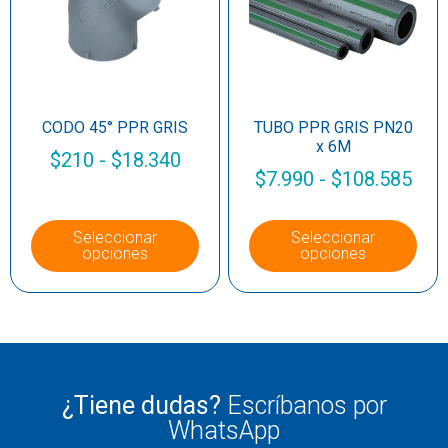
CODO 45° PPR GRIS
TUBO PPR GRIS PN20
x 6M
$
210
-
$
18.340
$
7.990
-
$
108.585
Seleccionar
Seleccionar
opciones
opciones
¿Tiene dudas?
Escríbanos por
WhatsApp