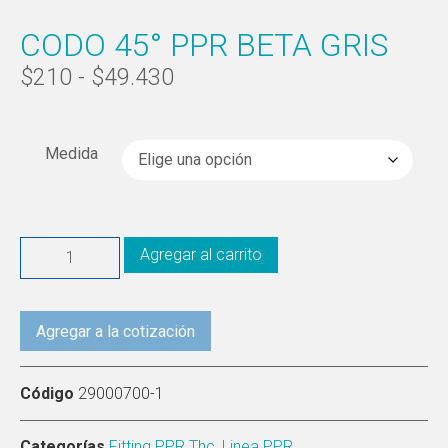
CODO 45° PPR BETA GRIS
$
210
-
$
49.430
Medida
Agregar al carrito
Agregar a la cotización
Código
29000700-1
Categorías
Fitting PPR Thc
,
Linea PPR