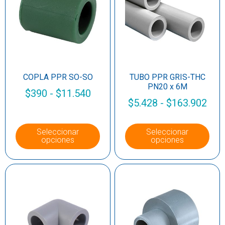
COPLA PPR SO-SO
TUBO PPR GRIS-THC
PN20 x 6M
$
390
-
$
11.540
$
5.428
-
$
163.902
Seleccionar
Seleccionar
opciones
opciones