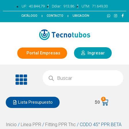
|
|
UF:
40.844,79
Dólar:
913,86
UTM:
71.649,00
CATÁLOGO
CONTACTO
UBICACIÓN
Portal Empresas
Ingresar
0
Lista Presupuesto
$
0
Inicio
/
Linea PPR
/
Fitting PPR Thc
/ CODO 45° PPR BETA