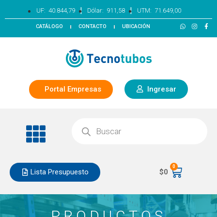
|
|
UF:
40.844,79
Dólar:
911,58
UTM:
71.649,00
CATÁLOGO
CONTACTO
UBICACIÓN
Portal Empresas
Ingresar
0
Lista Presupuesto
$
0
PRODUCTOS