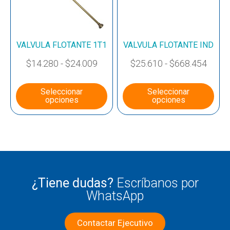
VALVULA FLOTANTE 1T1
VALVULA FLOTANTE IND
$
14.280
-
$
24.009
$
25.610
-
$
668.454
Seleccionar
Seleccionar
opciones
opciones
¿Tiene dudas?
Escríbanos por
WhatsApp
Contactar Ejecutivo