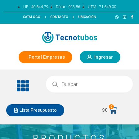
|
|
UF:
40.844,79
Dólar:
913,86
UTM:
71.649,00
CATÁLOGO
CONTACTO
UBICACIÓN
Portal Empresas
Ingresar
0
Lista Presupuesto
$
0
PRODUCTOS