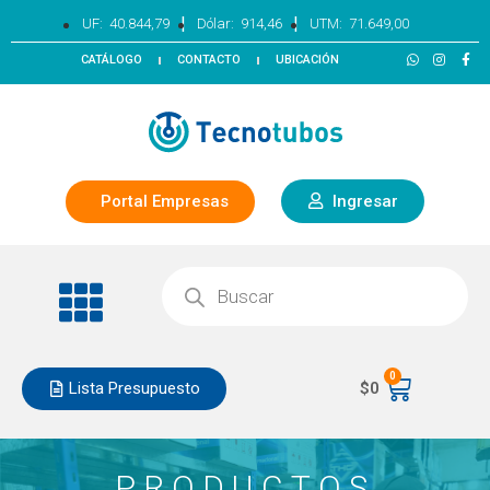
|
|
UF:
40.844,79
Dólar:
914,46
UTM:
71.649,00
CATÁLOGO
CONTACTO
UBICACIÓN
Portal Empresas
Ingresar
0
Lista Presupuesto
$
0
PRODUCTOS