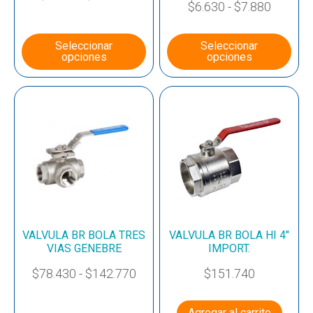
$
6.630
-
$
7.880
Seleccionar
Seleccionar
opciones
opciones
VALVULA BR BOLA TRES
VALVULA BR BOLA HI 4″
VIAS GENEBRE
IMPORT.
$
78.430
-
$
142.770
$
151.740
Agregar al carrito