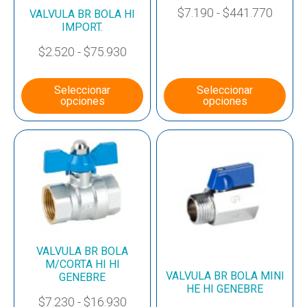
$
7.190
-
$
441.770
VALVULA BR BOLA HI
IMPORT.
$
2.520
-
$
75.930
Seleccionar
Seleccionar
opciones
opciones
VALVULA BR BOLA
M/CORTA HI HI
VALVULA BR BOLA MINI
GENEBRE
HE HI GENEBRE
$
7.230
-
$
16.930