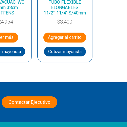
VACUAC. WC
TUBO FLEXIBLE
mm 38cm
ELONGABLES
FFENS
11/2″-11/4″ S/40mm
24.954
$
3.400
er más
Agregar al carrito
r mayorista
Cotizar mayorista
Contactar Ejecutivo