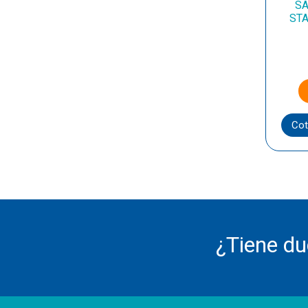
SA
STA
Cot
¿Tiene d