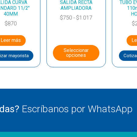
LIDA CURVA
SALIDA RECTA
TUBO E
NDARD 11/2″
AMPLIADORA
110
40MM
HO
$
750
-
$
1.017
$
870
$
Leer más
Le
Seleccionar
opciones
izar mayorista
Cotiza
udas?
Escríbanos por WhatsApp