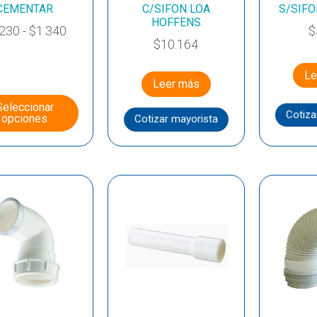
CEMENTAR
C/SIFON LOA
S/SIF
HOFFENS
.230
-
$
1.340
$
$
10.164
Le
Leer más
Seleccionar
Cotiza
opciones
Cotizar mayorista