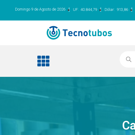
|
|
|
Domingo 9 de Agosto de 2026
UF:
40.844,79
Dólar:
913,86
Ca