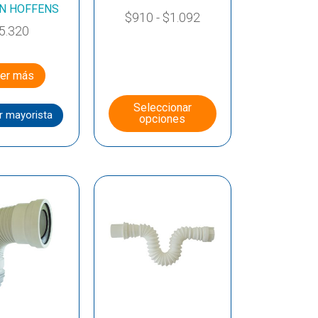
ON HOFFENS
$
910
-
$
1.092
5.320
er más
Seleccionar
r mayorista
opciones