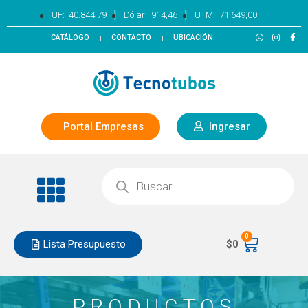
|
|
UF:
40.844,79
Dólar:
914,46
UTM:
71.649,00
CATÁLOGO
CONTACTO
UBICACIÓN
Portal Empresas
Ingresar
0
Lista Presupuesto
$
0
PRODUCTOS