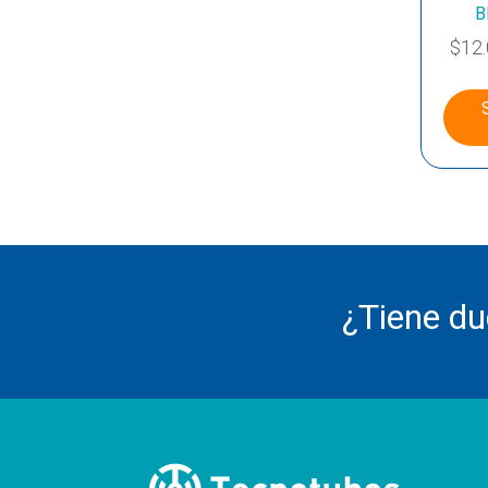
B
$
12
¿Tiene d