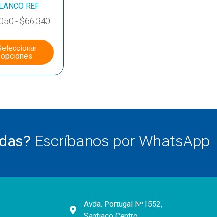
LANCO REF
.050
-
$
66.340
Seleccionar
opciones
udas?
Escríbanos por WhatsApp
Avda. Portugal Nº1552,
Santiago Centro.