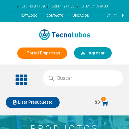
|
|
UF:
40.844,79
Dólar:
911,58
UTM:
71.649,00
CATÁLOGO
CONTACTO
UBICACIÓN
Portal Empresas
Ingresar
0
Lista Presupuesto
$
0
PRODUCTOS