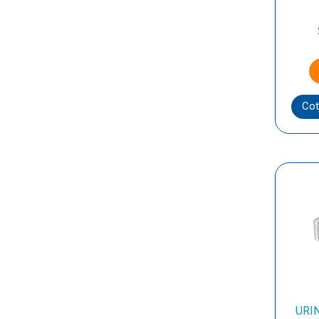
Cot
URI