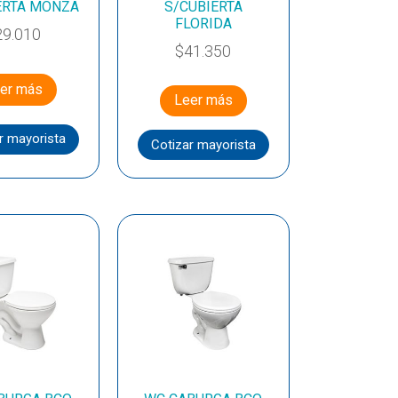
ERTA MONZA
S/CUBIERTA
FLORIDA
29.010
$
41.350
er más
Leer más
r mayorista
Cotizar mayorista