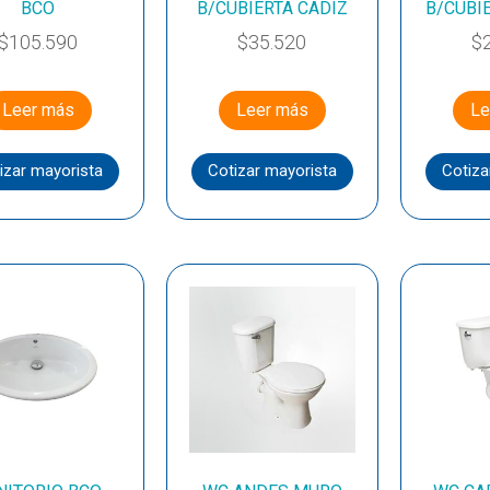
BCO
B/CUBIERTA CADIZ
B/CUBI
$
105.590
$
35.520
$
Leer más
Leer más
Le
izar mayorista
Cotizar mayorista
Cotiza