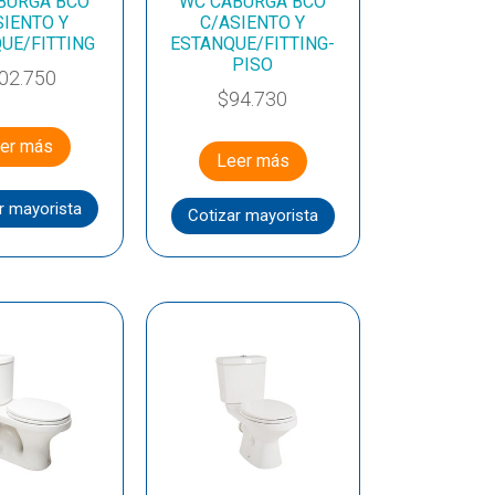
BURGA BCO
WC CABURGA BCO
SIENTO Y
C/ASIENTO Y
UE/FITTING
ESTANQUE/FITTING-
PISO
02.750
$
94.730
er más
Leer más
r mayorista
Cotizar mayorista