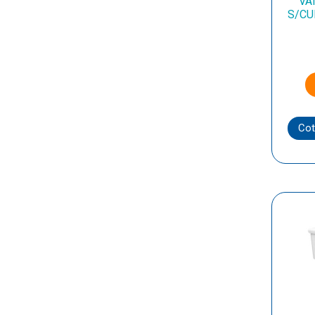
VA
S/CU
Cot