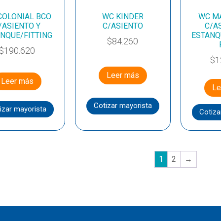
COLONIAL BCO
WC KINDER
WC M
/ASIENTO Y
C/ASIENTO
C/A
NQUE/FITTING
ESTANQ
$
84.260
$
190.620
$
1
Leer más
Leer más
Le
Cotizar mayorista
izar mayorista
Cotiza
1
2
→