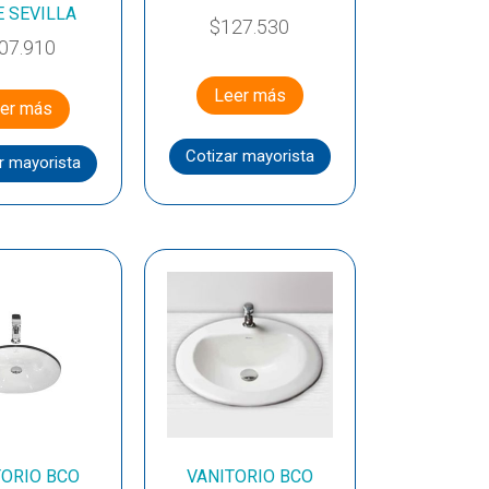
E SEVILLA
$
127.530
07.910
Leer más
er más
Cotizar mayorista
r mayorista
TORIO BCO
VANITORIO BCO