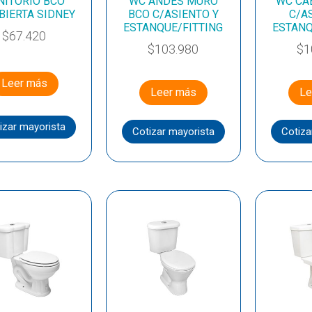
NITORIO BCO
WC ANDES MURO
WC CA
BIERTA SIDNEY
BCO C/ASIENTO Y
C/A
ESTANQUE/FITTING
ESTANQ
$
67.420
$
103.980
$
1
Leer más
Leer más
Le
izar mayorista
Cotizar mayorista
Cotiza