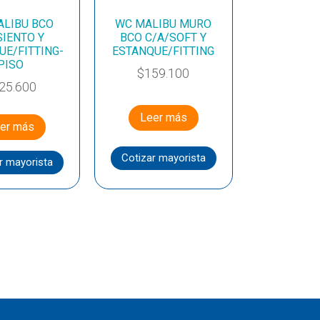
ALIBU BCO
WC MALIBU MURO
SIENTO Y
BCO C/A/SOFT Y
UE/FITTING-
ESTANQUE/FITTING
PISO
$
159.100
25.600
Leer más
er más
Cotizar mayorista
r mayorista