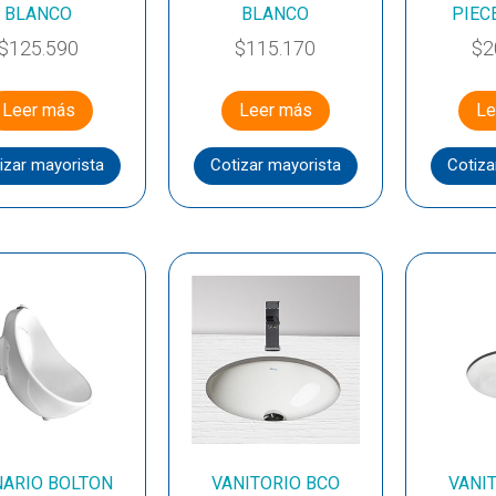
BLANCO
BLANCO
PIEC
$
125.590
$
115.170
$
2
Leer más
Leer más
Le
izar mayorista
Cotizar mayorista
Cotiza
NARIO BOLTON
VANITORIO BCO
VANI