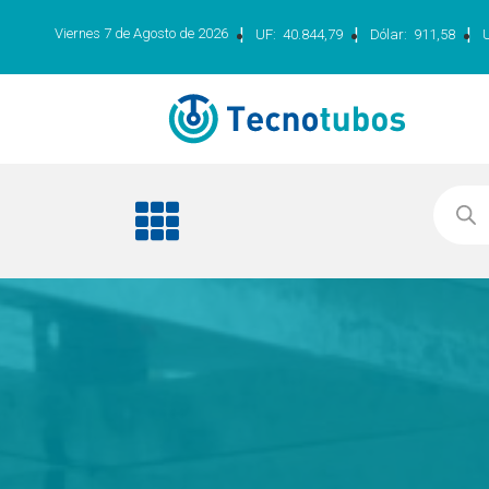
|
|
|
Viernes 7 de Agosto de 2026
UF:
40.844,79
Dólar:
911,58